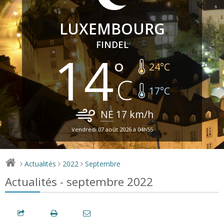
LUXEMBOURG
FINDEL
14
24
°C
17
°C
NE
17
km/h
Vendredi 07 août 2026 à 04h55
Actualités
2022
Septembre
>
>
>
Actualités - septembre 2022