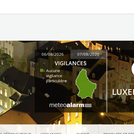
06/08/2026
07/08/2026
VIGILANCES
Aucune
vigilance
particulière
LUX