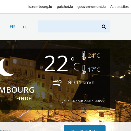
luxembourg.lu
guichet.lu
gouvernement.lu
Autres sites
FR
DE
22
24
°C
17
°C
NO
11
km/h
EMBOURG
FINDEL
Jeudi 06 août 2026 à 20h55
MES PRODUITS