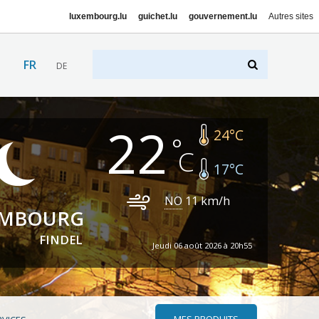
luxembourg.lu
guichet.lu
gouvernement.lu
Autres sites
FR
DE
22
24
°C
17
°C
NO
11
km/h
EMBOURG
FINDEL
Jeudi 06 août 2026 à 20h55
MES PRODUITS