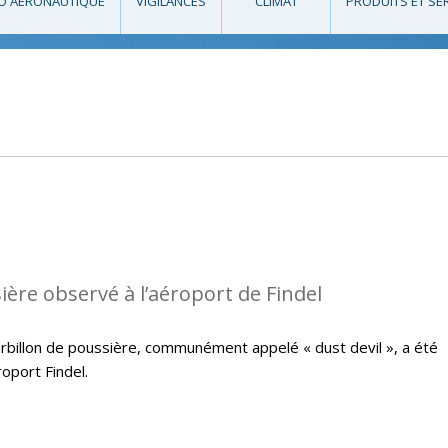
O AÉRONAUTIQUE
VIGILANCES
CLIMAT
PRODUITS ET SE
ière observé à l’aéroport de Findel
ourbillon de poussière, communément appelé « dust devil », a été
oport Findel.