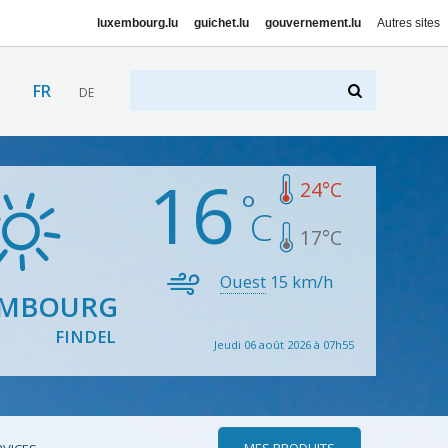
luxembourg.lu
guichet.lu
gouvernement.lu
Autres sites
FR
DE
16
24
°C
17
°C
Ouest
15
km/h
EMBOURG
FINDEL
Jeudi 06 août 2026 à 07h55
MES PRODUITS