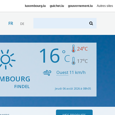
luxembourg.lu
guichet.lu
gouvernement.lu
Autres sites
FR
DE
16
24
°C
17
°C
Ouest
11
km/h
EMBOURG
FINDEL
Jeudi 06 août 2026 à 08h05
MES PRODUITS