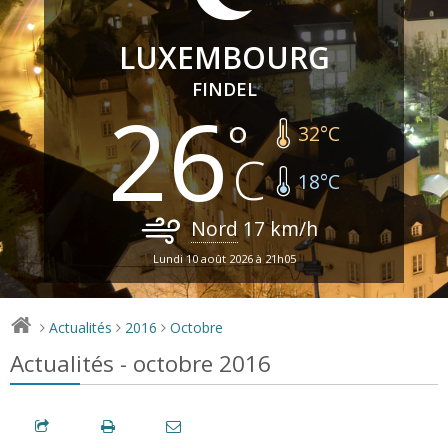
LUXEMBOURG
FINDEL
26
32
°C
18
°C
Nord
17
km/h
Lundi 10 août 2026 à 21h05
Actualités
2016
Octobre
>
>
>
Actualités - octobre 2016