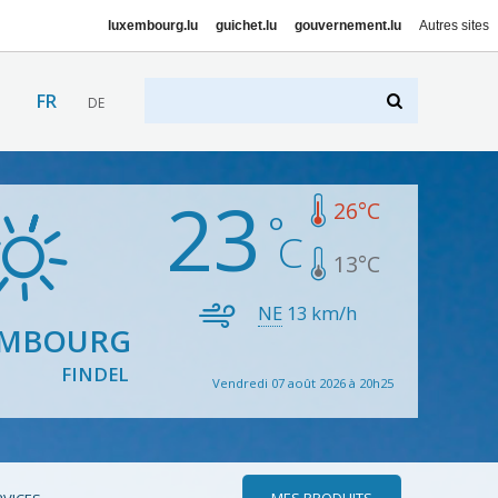
luxembourg.lu
guichet.lu
gouvernement.lu
Autres sites
FR
DE
23
26
°C
13
°C
NE
13
km/h
EMBOURG
FINDEL
Vendredi 07 août 2026 à 20h25
MES PRODUITS