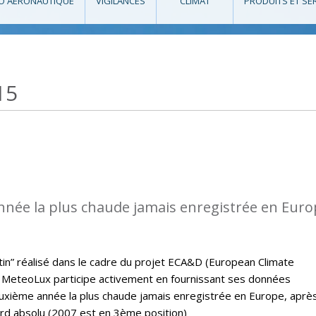
O AÉRONAUTIQUE
VIGILANCES
CLIMAT
PRODUITS ET SE
15
nnée la plus chaude jamais enregistrée en Eur
letin” réalisé dans le cadre du projet ECA&D (European Climate
MeteoLux participe activement en fournissant ses données
euxième année la plus chaude jamais enregistrée en Europe, aprè
ord absolu (2007 est en 3ème position)