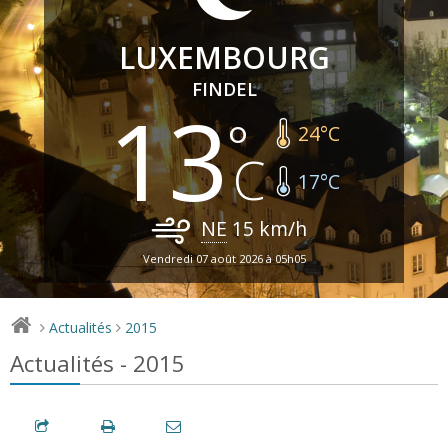
LUXEMBOURG
FINDEL
13
24
°C
17
°C
NE
15
km/h
Vendredi 07 août 2026 à 05h05
Actualités
2015
>
>
Actualités - 2015