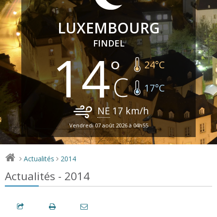
LUXEMBOURG
FINDEL
14
24
°C
17
°C
NE
17
km/h
Vendredi 07 août 2026 à 04h55
Actualités
2014
>
>
Actualités - 2014