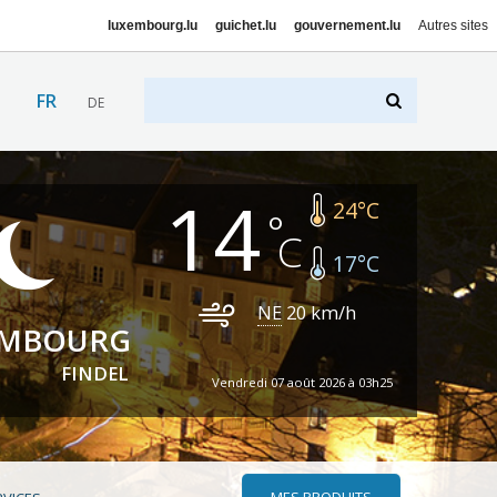
luxembourg.lu
guichet.lu
gouvernement.lu
Autres sites
FR
DE
14
24
°C
17
°C
NE
20
km/h
EMBOURG
FINDEL
Vendredi 07 août 2026 à 03h25
MES PRODUITS