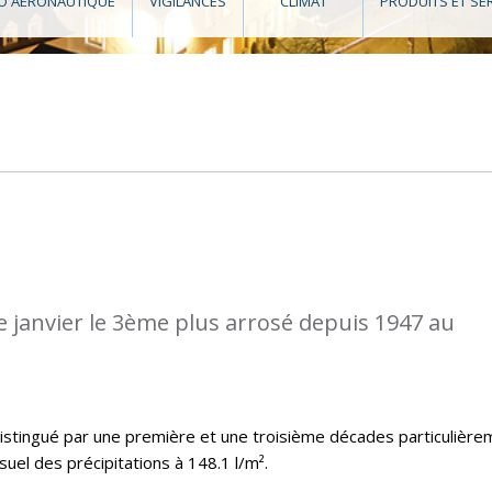
O AÉRONAUTIQUE
VIGILANCES
CLIMAT
PRODUITS ET SE
de janvier le 3ème plus arrosé depuis 1947 au
distingué par une première et une troisième décades particulière
uel des précipitations à 148.1 l/m².