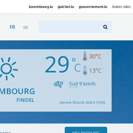
luxembourg.lu
guichet.lu
gouvernement.lu
Autres sites
FR
DE
29
30
°C
13
°C
Sud
9
km/h
EMBOURG
FINDEL
Samedi 08 août 2026 à 17h45
MES PRODUITS