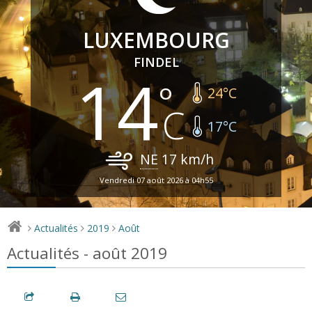
LUXEMBOURG
FINDEL
14
24
°C
17
°C
NE
17
km/h
Vendredi 07 août 2026 à 04h55
Actualités
2019
Août
>
>
>
Actualités - août 2019