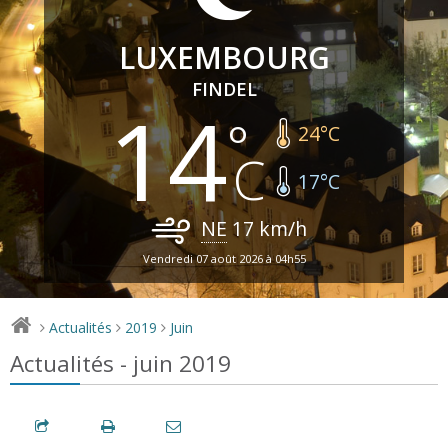
LUXEMBOURG
FINDEL
14
24
°C
17
°C
NE
17
km/h
Vendredi 07 août 2026 à 04h55
Actualités
2019
Juin
>
>
>
Actualités - juin 2019