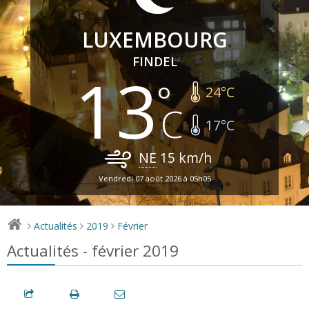
LUXEMBOURG
FINDEL
13
24
°C
17
°C
NE
15
km/h
Vendredi 07 août 2026 à 05h05
Actualités
2019
Février
>
>
>
Actualités - février 2019