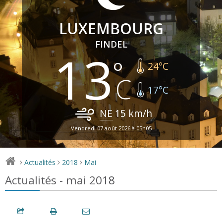
LUXEMBOURG
FINDEL
13
24
°C
17
°C
NE
15
km/h
Vendredi 07 août 2026 à 05h05
Actualités
2018
Mai
>
>
>
Actualités - mai 2018