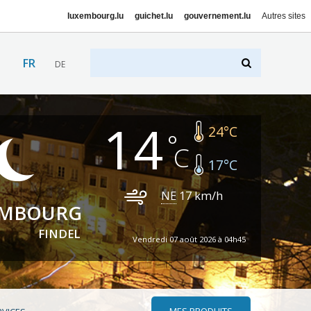
luxembourg.lu
guichet.lu
gouvernement.lu
Autres sites
FR
DE
14
24
°C
17
°C
NE
17
km/h
EMBOURG
FINDEL
Vendredi 07 août 2026 à 04h45
MES PRODUITS