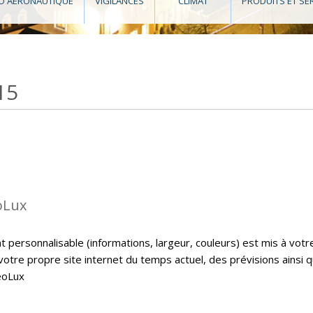
O AÉRONAUTIQUE
VIGILANCES
CLIMAT
PRODUITS ET SE
15
oLux
personnalisable (informations, largeur, couleurs) est mis à votr
 votre propre site internet du temps actuel, des prévisions ainsi 
eoLux