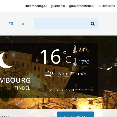
luxembourg.lu
guichet.lu
gouvernement.lu
Autres sites
FR
DE
16
24
°C
17
°C
Nord
22
km/h
EMBOURG
FINDEL
Vendredi 07 août 2026 à 01h35
MES PRODUITS