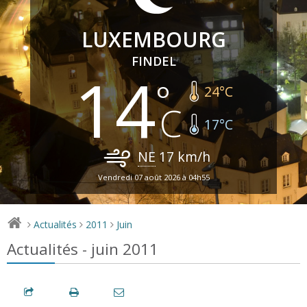
LUXEMBOURG
FINDEL
14
24
°C
17
°C
NE
17
km/h
Vendredi 07 août 2026 à 04h55
Actualités
2011
Juin
>
>
>
Actualités - juin 2011