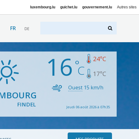
luxembourg.lu
guichet.lu
gouvernement.lu
Autres sites
FR
DE
16
24
°C
17
°C
Ouest
15
km/h
EMBOURG
FINDEL
Jeudi 06 août 2026 à 07h35
MES PRODUITS