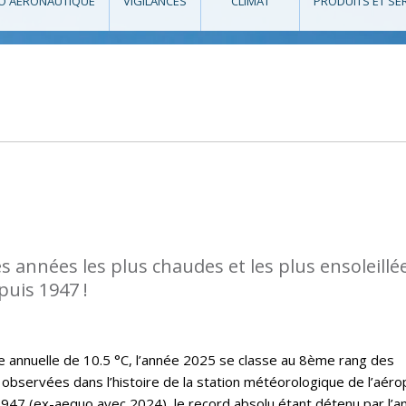
O AÉRONAUTIQUE
VIGILANCES
CLIMAT
PRODUITS ET SE
es années les plus chaudes et les plus ensoleillé
puis 1947 !
annuelle de 10.5 °C, l’année 2025 se classe au 8ème rang des
observées dans l’histoire de la station météorologique de l’aéro
47 (ex-aequo avec 2024), le record absolu étant détenu par l’a