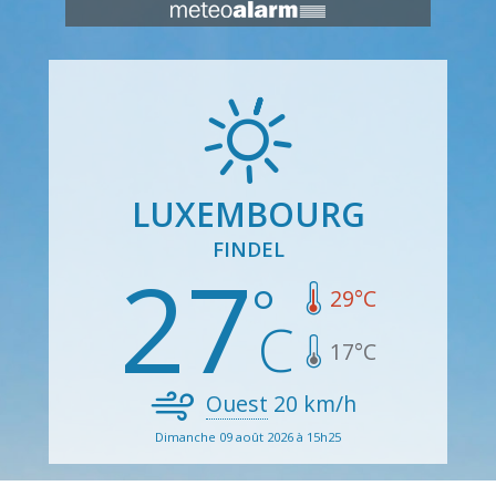
LUXEMBOURG
FINDEL
27
29
°C
17
°C
Ouest
20
km/h
Dimanche 09 août 2026 à 15h25