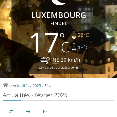
LUXEMBOURG
FINDEL
17
26
°C
13
°C
NE
20
km/h
Samedi 08 août 2026 à 00h35
Actualités
2025
Février
>
>
>
Actualités - février 2025