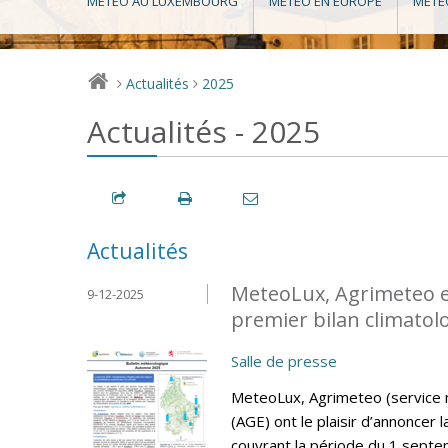
MÉTÉO AU LUXEMBOURG
MÉTÉO EN EUROPE
MÉTÉ
Actualités
2025
>
>
Actualités - 2025
Actualités
MeteoLux, Agrimeteo et 
9-12-2025
premier bilan climatol
Salle de presse
MeteoLux, Agrimeteo (service mé
(AGE) ont le plaisir d’annoncer 
couvrant la période du 1 sept