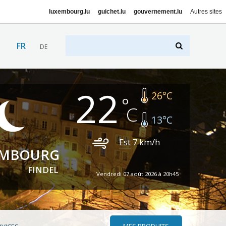
luxembourg.lu
guichet.lu
gouvernement.lu
Autres sites
FR
DE
22
26
°C
13
°C
Est
7
km/h
EMBOURG
FINDEL
Vendredi 07 août 2026 à 20h45
MES PRODUITS