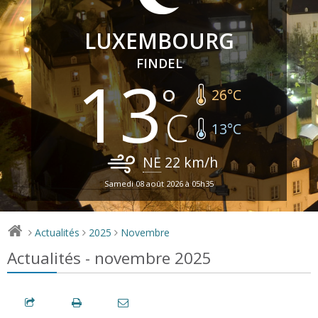
LUXEMBOURG
FINDEL
13
26
°C
13
°C
NE
22
km/h
Samedi 08 août 2026 à 05h35
Actualités
2025
Novembre
>
>
>
Actualités - novembre 2025