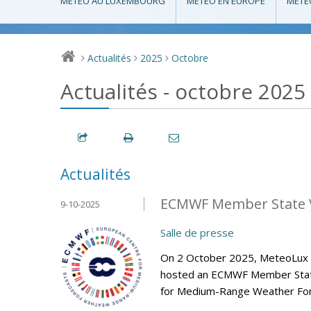
MÉTÉO AU LUXEMBOURG
MÉTÉO EN EUROPE
MÉTÉ
Actualités
2025
Octobre
>
>
>
Actualités - octobre 2025
Actualités
ECMWF Member State V
9-10-2025
Salle de presse
On 2 October 2025, MeteoLux (m
hosted an ECMWF Member State 
for Medium-Range Weather Fore