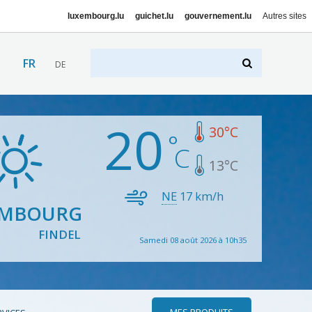
luxembourg.lu
guichet.lu
gouvernement.lu
Autres sites
FR
DE
20
30
°C
13
°C
NE
17
km/h
EMBOURG
FINDEL
Samedi 08 août 2026 à 10h35
MES PRODUITS