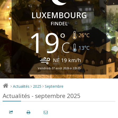
LUXEMBOURG
FINDEL
19
26
°C
13
°C
NE
19
km/h
Vendredi 07 août 2026 à 22h35
Actualités
2025
Septembre
>
>
>
Actualités - septembre 2025