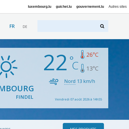
luxembourg.lu
guichet.lu
gouvernement.lu
Autres sites
FR
DE
22
26
°C
13
°C
Nord
13
km/h
EMBOURG
FINDEL
Vendredi 07 août 2026 à 14h55
MES PRODUITS