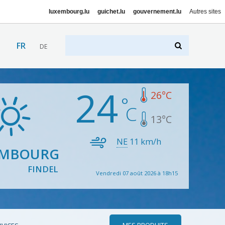
luxembourg.lu
guichet.lu
gouvernement.lu
Autres sites
FR
DE
24
26
°C
13
°C
NE
11
km/h
EMBOURG
FINDEL
Vendredi 07 août 2026 à 18h15
MES PRODUITS