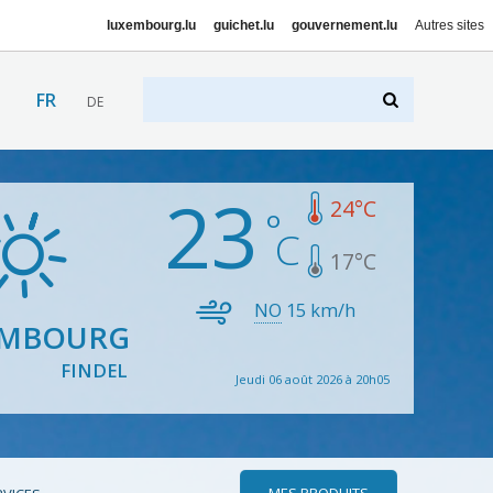
luxembourg.lu
guichet.lu
gouvernement.lu
Autres sites
FR
DE
23
24
°C
17
°C
NO
15
km/h
EMBOURG
FINDEL
Jeudi 06 août 2026 à 20h05
MES PRODUITS