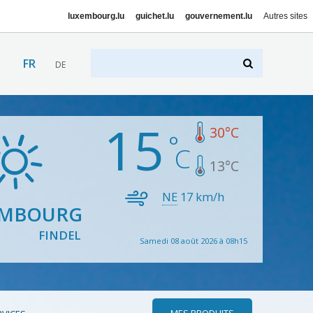
luxembourg.lu
guichet.lu
gouvernement.lu
Autres sites
FR
DE
15
30
°C
13
°C
NE
17
km/h
EMBOURG
FINDEL
Samedi 08 août 2026 à 08h15
MES PRODUITS