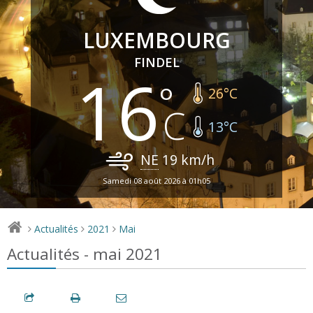
LUXEMBOURG
FINDEL
16
26
°C
13
°C
NE
19
km/h
Samedi 08 août 2026 à 01h05
Actualités
2021
Mai
>
>
>
Actualités - mai 2021