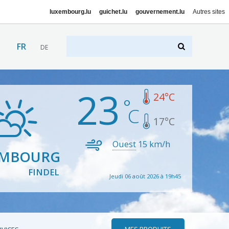
luxembourg.lu
guichet.lu
gouvernement.lu
Autres sites
FR
DE
23
24
°C
17
°C
Ouest
15
km/h
EMBOURG
FINDEL
Jeudi 06 août 2026 à 19h45
MES PRODUITS