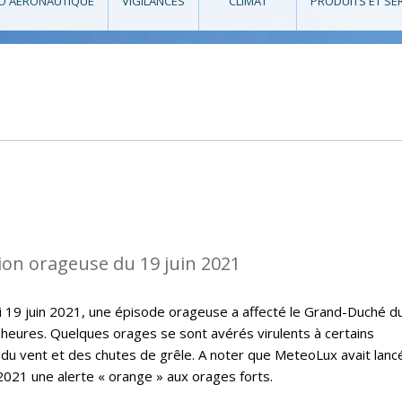
O AÉRONAUTIQUE
VIGILANCES
CLIMAT
PRODUITS ET SE
ion orageuse du 19 juin 2021
i 19 juin 2021, une épisode orageuse a affecté le Grand-Duché d
eures. Quelques orages se sont avérés virulents à certains
du vent et des chutes de grêle. A noter que MeteoLux avait lanc
 2021 une alerte « orange » aux orages forts.