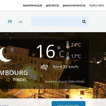
luxembourg.lu
guichet.lu
gouvernement.lu
Autres sites
FR
DE
16
24
°C
17
°C
Nord
22
km/h
EMBOURG
FINDEL
Vendredi 07 août 2026 à 01h55
MES PRODUITS