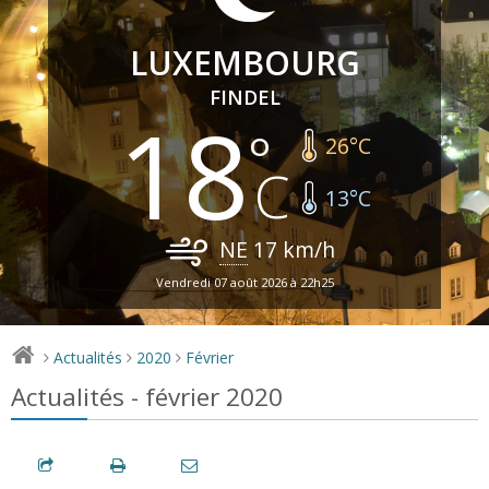
LUXEMBOURG
FINDEL
18
26
°C
13
°C
NE
17
km/h
Vendredi 07 août 2026 à 22h25
Actualités
2020
Février
>
>
>
Actualités - février 2020