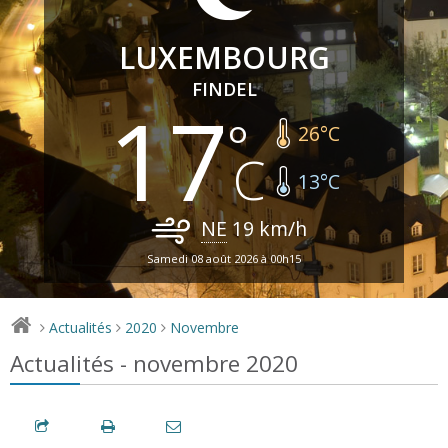
LUXEMBOURG
FINDEL
17
26
°C
13
°C
NE
19
km/h
Samedi 08 août 2026 à 00h15
Actualités
2020
Novembre
>
>
>
Actualités - novembre 2020