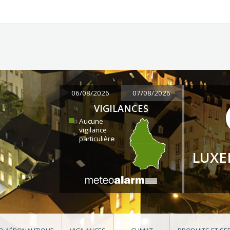
06/08/2026
07/08/2026
VIGILANCES
Aucune
vigilance
particulière
LUX