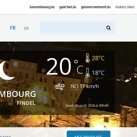
luxembourg.lu
guichet.lu
gouvernement.lu
Autres sites
FR
DE
20
28
°C
18
°C
NO
11
km/h
EMBOURG
FINDEL
Jeudi 06 août 2026 à 00h45
MES PRODUITS