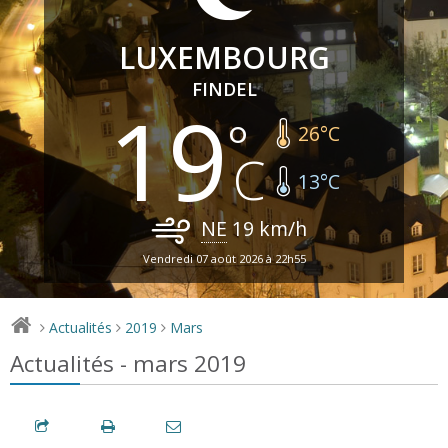
LUXEMBOURG
FINDEL
19
26
°C
13
°C
NE
19
km/h
Vendredi 07 août 2026 à 22h55
Actualités
2019
Mars
>
>
>
Actualités - mars 2019