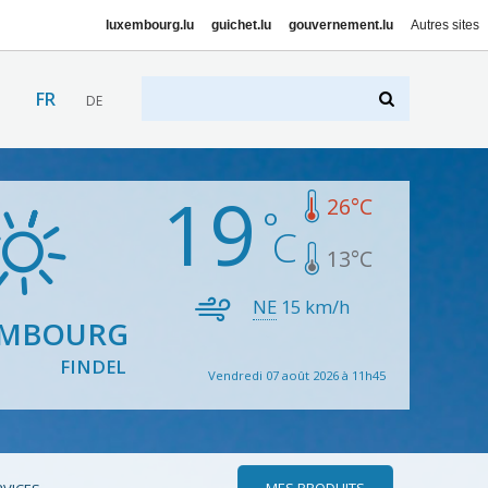
luxembourg.lu
guichet.lu
gouvernement.lu
Autres sites
FR
DE
19
26
°C
13
°C
NE
15
km/h
EMBOURG
FINDEL
Vendredi 07 août 2026 à 11h45
MES PRODUITS