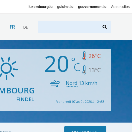
luxembourg.lu
guichet.lu
gouvernement.lu
Autres sites
FR
DE
20
26
°C
13
°C
Nord
13
km/h
EMBOURG
FINDEL
Vendredi 07 août 2026 à 12h55
MES PRODUITS