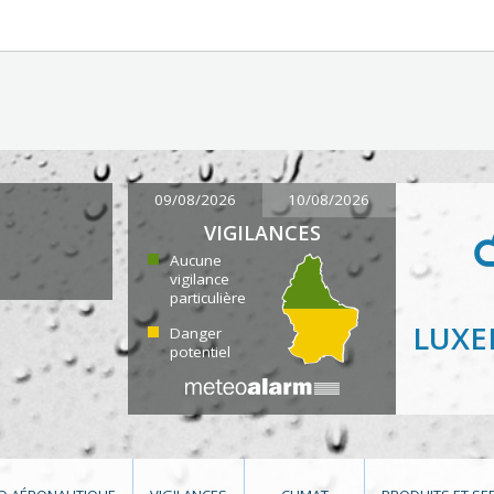
09/08/2026
10/08/2026
VIGILANCES
Aucune
vigilance
particulière
LUX
Danger
potentiel