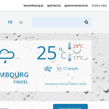
luxembourg.lu
guichet.lu
gouvernement.lu
Autres sites
FR
DE
25
29
°C
17
°C
SO
17
km/h
EMBOURG
FINDEL
Dimanche 09 août 2026 à 16h25
MES PRODUITS