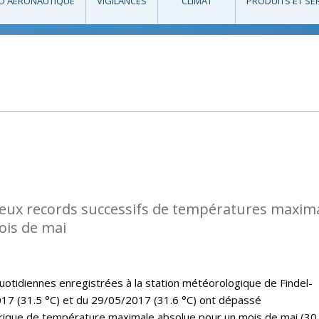
O AÉRONAUTIQUE
VIGILANCES
CLIMAT
PRODUITS ET SE
eux records successifs de températures maxim
ois de mai
tidiennes enregistrées à la station météorologique de Findel-
17 (31.5 °C) et du 29/05/2017 (31.6 °C) ont dépassé
rique de température maximale absolue pour un mois de mai (30