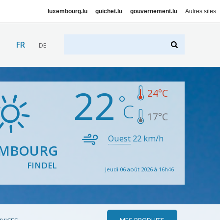
luxembourg.lu
guichet.lu
gouvernement.lu
Autres sites
FR
DE
22
24
°C
17
°C
Ouest
22
km/h
EMBOURG
FINDEL
Jeudi 06 août 2026 à 16h46
MES PRODUITS