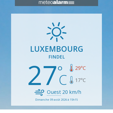
LUXEMBOURG
FINDEL
27
29
°C
17
°C
Ouest
20
km/h
Dimanche 09 août 2026 à 15h15