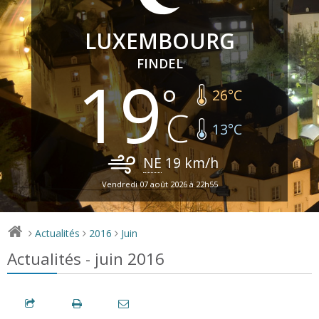
LUXEMBOURG
FINDEL
19
26
°C
13
°C
NE
19
km/h
Vendredi 07 août 2026 à 22h55
Actualités
2016
Juin
>
>
>
Actualités - juin 2016