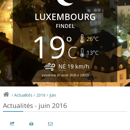
LUXEMBOURG
FINDEL
19
26
°C
13
°C
NE
19
km/h
Vendredi 07 août 2026 à 22h55
Actualités
2016
Juin
>
>
>
Actualités - juin 2016