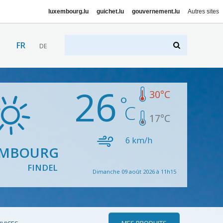
luxembourg.lu
guichet.lu
gouvernement.lu
Autres sites
FR
DE
26
30
°C
17
°C
6
km/h
EMBOURG
FINDEL
Dimanche 09 août 2026 à 11h15
MES PRODUITS