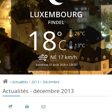
LUXEMBOURG
FINDEL
18
26
°C
13
°C
NE
17
km/h
Vendredi 07 août 2026 à 22h25
Actualités
2013
Décembre
>
>
>
Actualités - décembre 2013