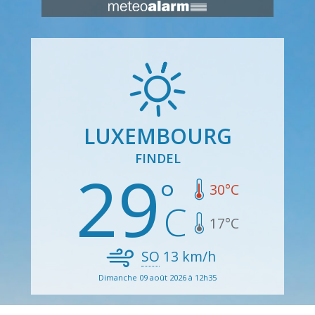
LUXEMBOURG
FINDEL
29
30
°C
17
°C
SO
13
km/h
Dimanche 09 août 2026 à 12h35