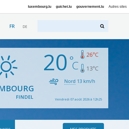
luxembourg.lu
guichet.lu
gouvernement.lu
Autres sites
FR
DE
20
26
°C
13
°C
Nord
13
km/h
EMBOURG
FINDEL
Vendredi 07 août 2026 à 12h25
MES PRODUITS