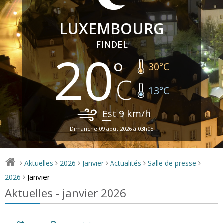
LUXEMBOURG
FINDEL
20
30
°C
13
°C
Est
9
km/h
Dimanche 09 août 2026 à 03h05
Aktuelles
2026
Janvier
Actualités
Salle de presse
>
>
>
>
>
>
Janvier
2026
>
Aktuelles - janvier 2026