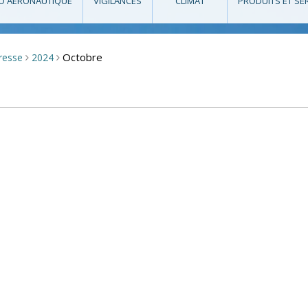
O AÉRONAUTIQUE
VIGILANCES
CLIMAT
PRODUITS ET SE
Octobre
presse
2024
>
>