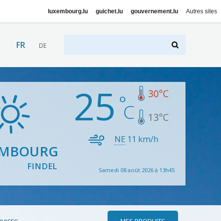
luxembourg.lu
guichet.lu
gouvernement.lu
Autres sites
FR
DE
25
30
°C
13
°C
NE
11
km/h
EMBOURG
FINDEL
Samedi 08 août 2026 à 13h45
MES PRODUITS